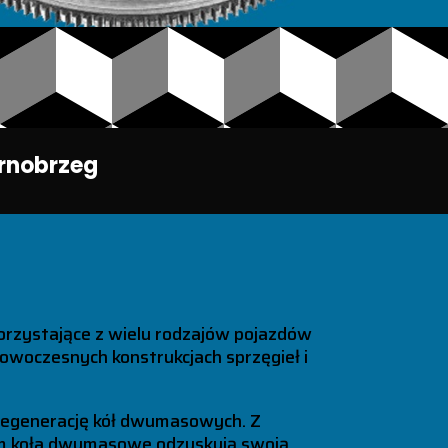
rnobrzeg
orzystające z wielu rodzajów pojazdów
oczesnych konstrukcjach sprzęgieł i
 regenerację kół dwumasowych. Z
 nam koła dwumasowe odzyskują swoją