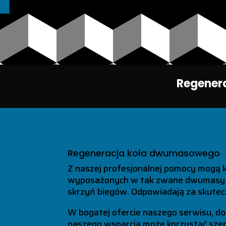
Regener
Regeneracja koła dwumasowego
Z naszej profesjonalnej pomocy mogą 
wyposażonych w tak zwane dwumasy. P
skrzyń biegów. Odpowiadają za skutecz
W bogatej ofercie naszego serwisu, do
naszego wsparcia może korzystać szer