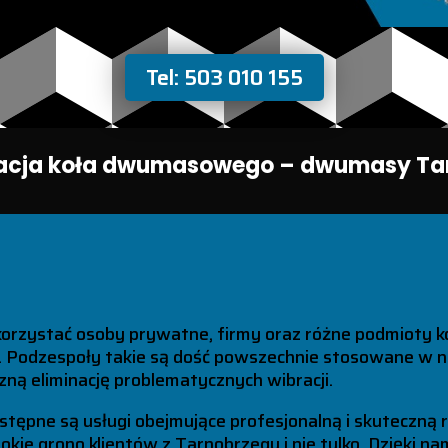
Tel: 503 010 155
acja koła dwumasowego – dwumasy Ta
korzystać osoby prywatne, firmy oraz różne podmioty k
odzespoły takie są dość powszechnie stosowane w now
ną eliminację problematycznych wibracji.
stępne są usługi obejmujące profesjonalną i skuteczną
okie grono klientów z Tarnobrzegu i nie tylko. Dzięki