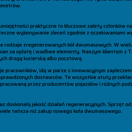
lometrów.
 umiejętności praktyczne to kluczowe zalety członków 
uteczne wykonywanie zleceń zgodnie z oczekiwaniami w
ne rodzaje zregenerowanych kół dwumasowych. W wiel
mian za opłatę i wadliwe elementy. Naszym klientom z
ch drogą kurierską albo pocztową.
e pracowników, idą w parze z innowacyjnym zapleczem
sprawdzonych dostawców. Te wszystkie atuty przekłada
pracowaną przez producentów pojazdów i różnych pod
 doskonałą jakość działań regeneracyjnych. Sprzęt od
 wiele tańsza niż zakup nowego koła dwumasowego.