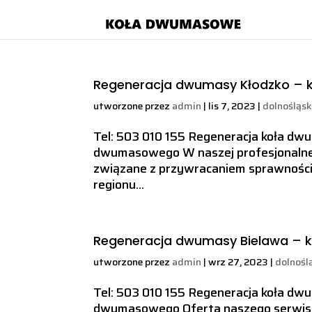
Regeneracja dwumasy Kłodzko –
utworzone przez
admin
|
lis 7, 2023
|
dolnośląsk
Tel: 503 010 155 Regeneracja koła d
dwumasowego W naszej profesjonalnej 
związane z przywracaniem sprawności
regionu...
Regeneracja dwumasy Bielawa –
utworzone przez
admin
|
wrz 27, 2023
|
dolnośl
Tel: 503 010 155 Regeneracja koła d
dwumasowego Oferta naszego serwisu