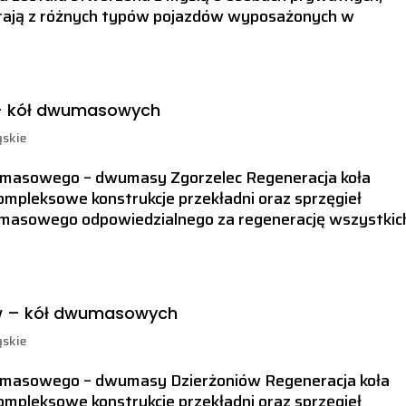
stają z różnych typów pojazdów wyposażonych w
– kół dwumasowych
ąskie
wumasowego – dwumasy Zgorzelec Regeneracja koła
pleksowe konstrukcje przekładni oraz sprzęgieł
wumasowego odpowiedzialnego za regenerację wszystkic
w – kół dwumasowych
ąskie
wumasowego – dwumasy Dzierżoniów Regeneracja koła
pleksowe konstrukcje przekładni oraz sprzęgieł