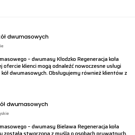
 kół dwumasowych
ie
wumasowego – dwumasy Kłodzko Regeneracja koła
ofercie klienci mogą odnaleźć nowoczesne usługi
 kół dwumasowych. Obsługujemy również klientów z
 kół dwumasowych
ąskie
wumasowego – dwumasy Bielawa Regeneracja koła
 została stworzona z myślą o osobach prywatnych,