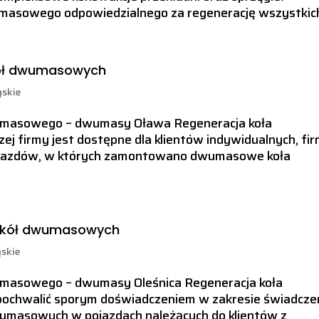
umasowego odpowiedzialnego za regenerację wszystkich
ół dwumasowych
ąskie
wumasowego – dwumasy Oława Regeneracja koła
firmy jest dostępne dla klientów indywidualnych, fir
pojazdów, w których zamontowano dwumasowe koła
– kół dwumasowych
ąskie
wumasowego – dwumasy Oleśnica Regeneracja koła
ochwalić sporym doświadczeniem w zakresie świadcze
wumasowych w pojazdach należących do klientów z