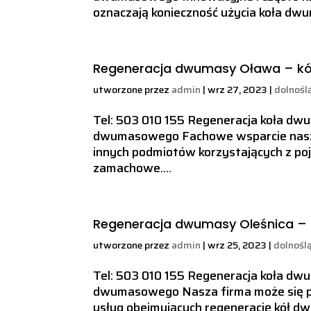
oznaczają konieczność użycia koła dw
Regeneracja dwumasy Oława – k
utworzone przez
admin
|
wrz 27, 2023
|
dolnośl
Tel: 503 010 155 Regeneracja koła d
dwumasowego Fachowe wsparcie naszej 
innych podmiotów korzystających z 
zamachowe....
Regeneracja dwumasy Oleśnica 
utworzone przez
admin
|
wrz 25, 2023
|
dolnośl
Tel: 503 010 155 Regeneracja koła d
dwumasowego Nasza firma może się p
usług obejmujących regenerację kół d