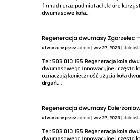
firmach oraz podmiotach, które korzy
dwumasowe koła...
Regeneracja dwumasy Zgorzelec 
utworzone przez
admin
|
wrz 27, 2023
|
dolnośl
Tel: 503 010 155 Regeneracja koła d
dwumasowego Innowacyjne i często kom
oznaczają konieczność użycia koła d
drgań....
Regeneracja dwumasy Dzierżonió
utworzone przez
admin
|
wrz 27, 2023
|
dolnośl
Tel: 503 010 155 Regeneracja koła d
dwumasowego Innowacyjne i często kom