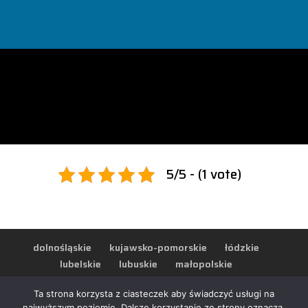
KOŁA DWUMASOWE
SKARŻYSKO-
KAMIENNA
5/5 - (1 vote)
dolnośląskie
kujawsko-pomorskie
łódzkie
lubelskie
lubuskie
małopolskie
mazowieckie
opolskie
podkarpackie
Ta strona korzysta z ciasteczek aby świadczyć usługi na
podlaskie
pomorskie
śląskie
najwyższym poziomie. Dalsze korzystanie ze strony oznacza,