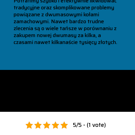
Potrafimy szybko i efektywnie likwidować
tradycyjne oraz skomplikowane problemy
powiązane z dwumasowymi kołami
zamachowymi. Nawet bardzo trudne
zlecenia są o wiele tańsze w porównaniu z
zakupem nowej dwumasy za kilka, a
czasami nawet kilkanaście tysięcy złotych.
KOŁA DWUMASOWE
PIOTRKÓW
TRYBUNALSKI
5/5 - (1 vote)